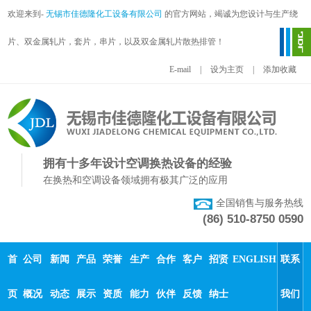
欢迎来到-
无锡市佳德隆化工设备有限公司
的官方网站，竭诚为您设计与生产绕
片、双金属轧片，套片，串片，以及双金属轧片散热排管！
E-mail
|
设为主页
|
添加收藏
拥有十多年设计空调换热设备的经验
在换热和空调设备领域拥有极其广泛的应用
全国销售与服务热线
(86) 510-8750 0590
首
公司
新闻
产品
荣誉
生产
合作
客户
招贤
ENGLISH
联系
页
概况
动态
展示
资质
能力
伙伴
反馈
纳士
我们