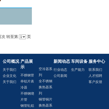
1页次 转至第
页
公司概况
产品展
新闻动态
车间设备
服务中心
示
空冷器系
关于我们
行业动态
生产能力
联系我们
列
不锈钢管
企业文化
公司新闻
人才招聘
全不锈钢
串铝片表
关于我们
客户反馈
换热器系
冷器
列
不锈钢绕
铜管铜片
片管
换热器系
钢管轧铝