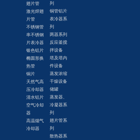
列
翅片管
铜管铝片
激光焊翅
表冷器系
片管
列
不锈钢管
两器系列
串不锈钢
反应釜搅
片表冷器
拌设备
银色铝片
塔及塔内
椭圆形换
件设备
热管
蒸发浓缩
铜片
干燥设备
天然气高
储罐
压冷却器
蒸发器、
清水铝片
冷凝器系
空气冷却
列
器
翅片管系
高温烟气
列
冷却器
散热器系