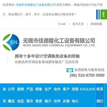
欢迎来到-
无锡市佳德隆化工设备有限公司
的官方网站，竭诚为您设计与生产绕
片、双金属轧片，套片，串片，以及双金属轧片散热排管！
E-mail
|
设为主页
|
添加收藏
拥有十多年设计空调换热设备的经验
在换热和空调设备领域拥有极其广泛的应用
全国销售与服务热线
(86) 510-8750 0590
首
公司
新闻
产品
荣誉
生产
合作
客户
招贤
ENGLISH
联系
页
概况
动态
展示
资质
能力
伙伴
反馈
纳士
我们