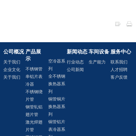
公司概况
产品展
新闻动态
车间设备
服务中心
示
空冷器系
关于我们
行业动态
生产能力
联系我们
列
不锈钢管
企业文化
公司新闻
人才招聘
全不锈钢
串铝片表
关于我们
客户反馈
换热器系
冷器
列
不锈钢绕
铜管铜片
片管
换热器系
钢管轧铝
列
翅片管
铜管铝片
激光焊翅
表冷器系
片管