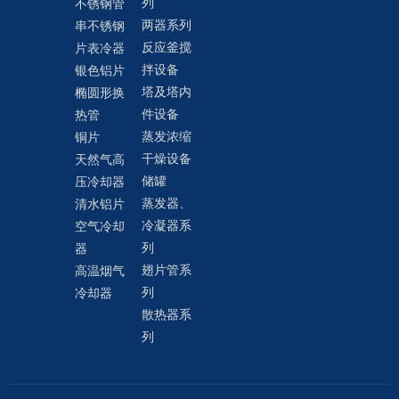
列
不锈钢管
两器系列
串不锈钢
反应釜搅
片表冷器
拌设备
银色铝片
塔及塔内
椭圆形换
件设备
热管
蒸发浓缩
铜片
干燥设备
天然气高
储罐
压冷却器
蒸发器、
清水铝片
冷凝器系
空气冷却
列
器
翅片管系
高温烟气
列
冷却器
散热器系
列